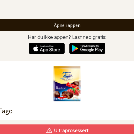
Åpne i appen
Har du ikke appen? Last ned gratis:
Tago
Ultraprosessert