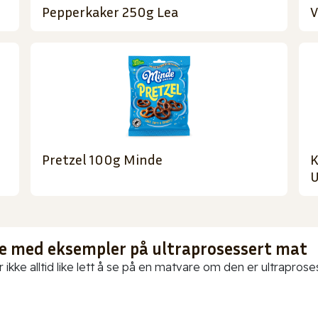
Pepperkaker 250g Lea
V
Pretzel 100g Minde
K
U
te med eksempler på ultraprosessert mat
 ikke alltid like lett å se på en matvare om den er ultraproses