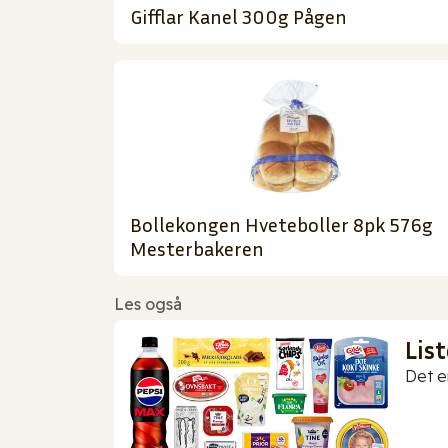
Gifflar Kanel 300g Pågen
Bollekongen Hveteboller 8pk 576g
Mesterbakeren
Les også
Lis
Det er