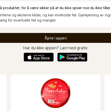
produktet, for å være sikker på at du ikke spiser noe du ikke tåler.
erne og eksterne kilder, og kan inneholde feil. Gjenkjenning av ing
rlig for eventuelle feil og mangler.
Åpne i appen
Har du ikke appen? Last ned gratis: