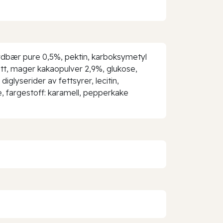
jordbær pure 0,5%, pektin, karboksymetyl
fett, mager kakaopulver 2,9%, glukose,
iglyserider av fettsyrer, lecitin,
e, fargestoff: karamell, pepperkake