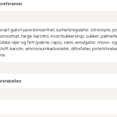
preferanser.
svart gulrot juice konsentrat, surhetsregulator: sitronsyre, 
iumsorbat, farge: karotin), invertsukkersirup, sukker, palme
ilske oljer og fett (palme, raps), vann, emulgator: mono- og d
stoff: karotin, ammoniumkarbonater, difosfater, potetstivels
oma
aretabellen.