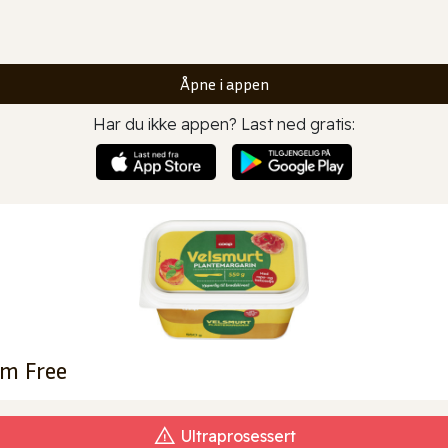
Åpne i appen
Har du ikke appen? Last ned gratis:
lm Free
Ultraprosessert