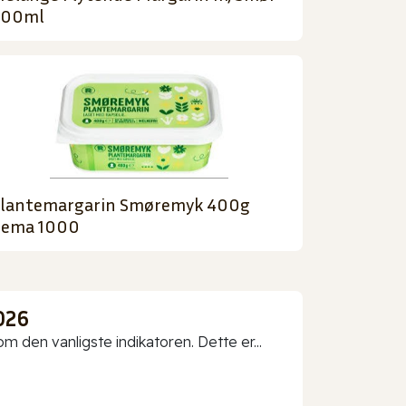
500ml
lantemargarin Smøremyk 400g
ema 1000
026
 den vanligste indikatoren. Dette er...