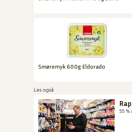
Smøremyk 600g Eldorado
Les også
Rap
55 % 