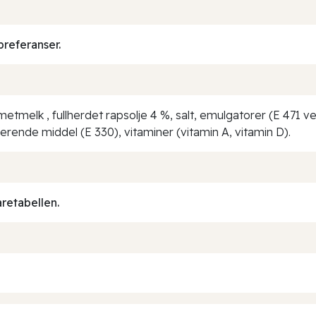
preferanser.
etmelk , fullherdet rapsolje 4 %, salt, emulgatorer (E 471 ve
rende middel (E 330), vitaminer (vitamin A, vitamin D).
aretabellen.