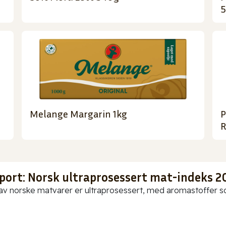
Melange Margarin 1kg
P
R
port: Norsk ultraprosessert mat-indeks 2
av norske matvarer er ultraprosessert, med aromastoffer som