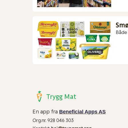
Smør
Både 
Trygg Mat
En app fra
Beneficial Apps AS
Org.nr. 928 046 303