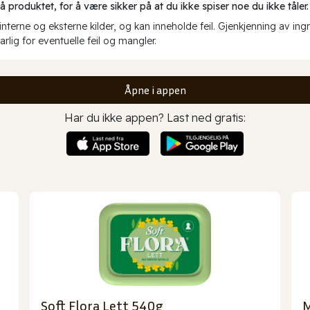
produktet, for å være sikker på at du ikke spiser noe du ikke tåler.
erne og eksterne kilder, og kan inneholde feil. Gjenkjenning av ing
rlig for eventuelle feil og mangler.
Åpne i appen
Har du ikke appen? Last ned gratis:
Soft Flora Lett 540g
M