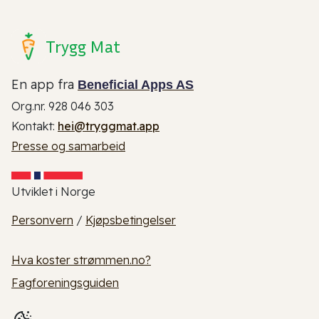
Trygg Mat
En app fra
Beneficial Apps AS
Org.nr. 928 046 303
Kontakt:
hei@tryggmat.app
Presse og samarbeid
Utviklet i Norge
Personvern
/
Kjøpsbetingelser
Hva koster strømmen.no?
Fagforeningsguiden