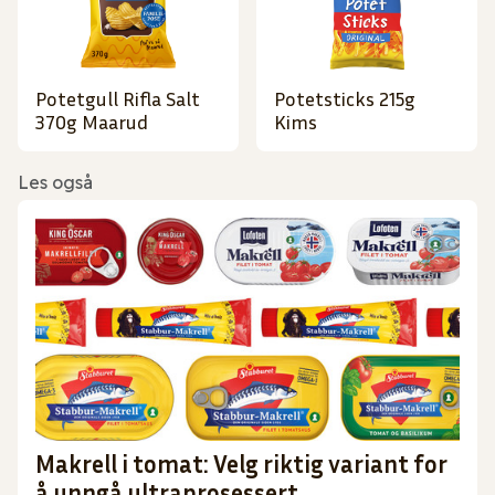
Potetgull Rifla Salt
Potetsticks 215g
370g Maarud
Kims
Les også
Makrell i tomat: Velg riktig variant for
å unngå ultraprosessert