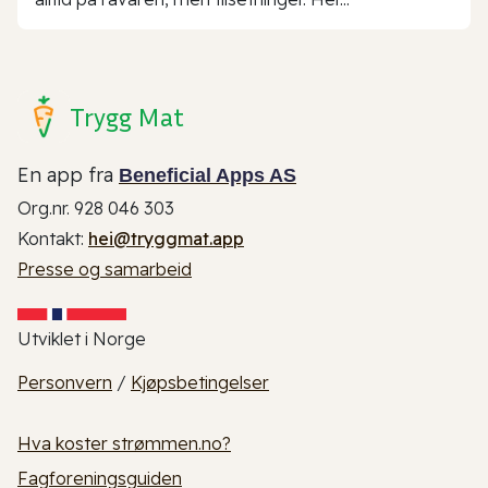
Trygg Mat
En app fra
Beneficial Apps AS
Org.nr. 928 046 303
Kontakt:
hei@tryggmat.app
Presse og samarbeid
Utviklet i Norge
Personvern
/
Kjøpsbetingelser
Hva koster strømmen.no?
Fagforeningsguiden