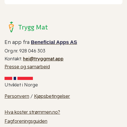
Trygg Mat
En app fra
Beneficial Apps AS
Org.nr. 928 046 303
Kontakt:
hei@tryggmat.app
Presse og samarbeid
Utviklet i Norge
Personvern
/
Kjøpsbetingelser
Hva koster strømmen.no?
Fagforeningsguiden