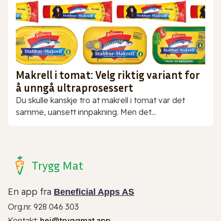
Makrell i tomat: Velg riktig variant for
å unngå ultraprosessert
Du skulle kanskje tro at makrell i tomat var det
samme, uansett innpakning. Men det...
Trygg Mat
En app fra
Beneficial Apps AS
Org.nr. 928 046 303
Kontakt:
hei@tryggmat.app