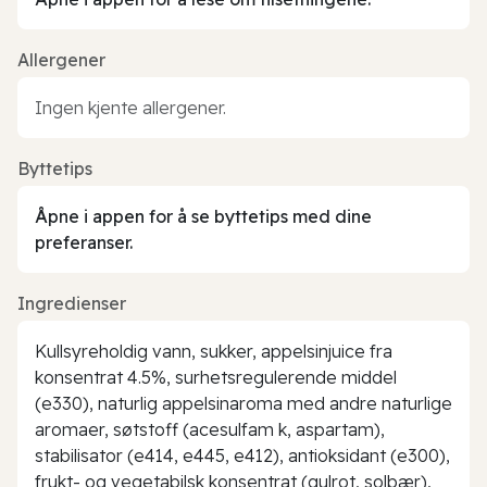
Allergener
Ingen kjente allergener.
Byttetips
Åpne i appen for å se byttetips med dine
preferanser.
Ingredienser
Kullsyreholdig vann, sukker, appelsinjuice fra
konsentrat 4.5%, surhetsregulerende middel
(e330), naturlig appelsinaroma med andre naturlige
aromaer, søtstoff (acesulfam k, aspartam),
stabilisator (e414, e445, e412), antioksidant (e300),
frukt- og vegetabilsk konsentrat (gulrot, solbær),