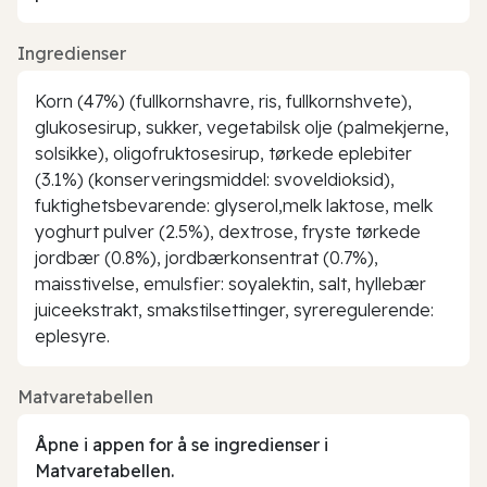
Ingredienser
Korn (47%) (fullkornshavre, ris, fullkornshvete),
glukosesirup, sukker, vegetabilsk olje (palmekjerne,
solsikke), oligofruktosesirup, tørkede eplebiter
(3.1%) (konserveringsmiddel: svoveldioksid),
fuktighetsbevarende: glyserol,melk laktose, melk
yoghurt pulver (2.5%), dextrose, fryste tørkede
jordbær (0.8%), jordbærkonsentrat (0.7%),
maisstivelse, emulsfier: soyalektin, salt, hyllebær
juiceekstrakt, smakstilsettinger, syreregulerende:
eplesyre.
Matvaretabellen
Åpne i appen for å se ingredienser i
Matvaretabellen.