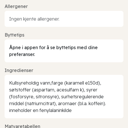
Allergener
Ingen kjente allergener.
Byttetips
Åpne i appen for å se byttetips med dine
preferanser.
Ingredienser
Kullsyreholdig vann,farge (karamell e150d),
søtstoffer (aspartam, acesulfam k), syrer
(fosforsyre, sitronsyre), surhetsregulerende
middel (natriumcitrat), aromaer (bl.a. koffein).
inneholder en fenylalaninkilde
Matvaretabellen