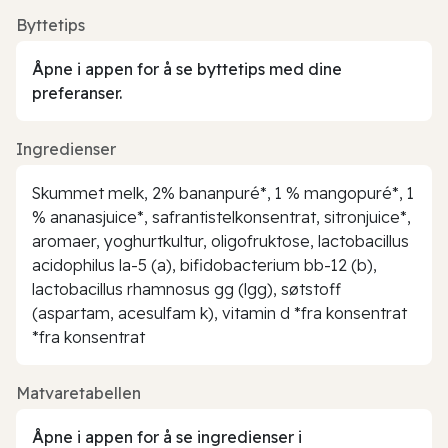
Byttetips
Åpne i appen for å se byttetips med dine
preferanser.
Ingredienser
Skummet melk, 2% bananpuré*, 1 % mangopuré*, 1
% ananasjuice*, safrantistelkonsentrat, sitronjuice*,
aromaer, yoghurtkultur, oligofruktose, lactobacillus
acidophilus la-5 (a), bifidobacterium bb-12 (b),
lactobacillus rhamnosus gg (lgg), søtstoff
(aspartam, acesulfam k), vitamin d *fra konsentrat
*fra konsentrat
Matvaretabellen
Åpne i appen for å se ingredienser i