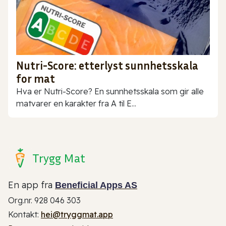
Nutri-Score: etterlyst sunnhetsskala
for mat
Hva er Nutri-Score? En sunnhetsskala som gir alle
matvarer en karakter fra A til E...
Trygg Mat
En app fra
Beneficial Apps AS
Org.nr. 928 046 303
Kontakt:
hei@tryggmat.app