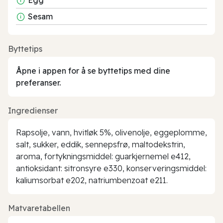
Sesam
Byttetips
Åpne i appen for å se byttetips med dine
preferanser.
Ingredienser
Rapsolje, vann, hvitløk 5%, olivenolje, eggeplomme,
salt, sukker, eddik, sennepsfrø, maltodekstrin,
aroma, fortykningsmiddel: guarkjernemel e412,
antioksidant: sitronsyre e330, konserveringsmiddel:
kaliumsorbat e202, natriumbenzoat e211.
Matvaretabellen