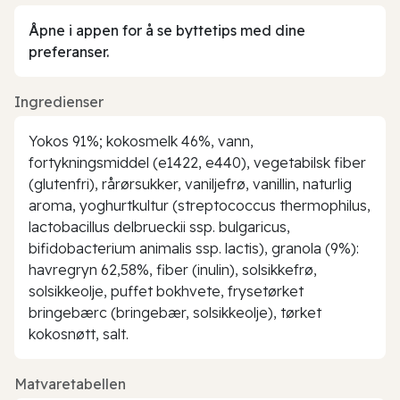
Åpne i appen for å se byttetips med dine
preferanser.
Ingredienser
Yokos 91%; kokosmelk 46%, vann,
fortykningsmiddel (e1422, e440), vegetabilsk fiber
(glutenfri), rårørsukker, vaniljefrø, vanillin, naturlig
aroma, yoghurtkultur (streptococcus thermophilus,
lactobacillus delbrueckii ssp. bulgaricus,
bifidobacterium animalis ssp. lactis), granola (9%):
havregryn 62,58%, fiber (inulin), solsikkefrø,
solsikkeolje, puffet bokhvete, frysetørket
bringebærc (bringebær, solsikkeolje), tørket
kokosnøtt, salt.
Matvaretabellen