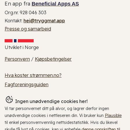
En app fra
Beneficial Apps AS
Org.nr. 928 046 303
Kontakt:
hei@tryggmat.app
Presse og samarbeid
Utviklet i Norge
Personvern
/
Kjøpsbetingelser
Hva koster strømmen.no?
Fagforeningsguiden
Ingen unødvendige cookies her!
Vi tar personvernet ditt på alvor, og lagrer derfor ingen
unødvendige cookies i nettleseren din. Vi bruker kun
Plausible
til enkel personvernvennlig nettsidestatistikk. Hvis du likevel
skulle få lyst på cookies, kan vi anbefale
denne oppskriften til