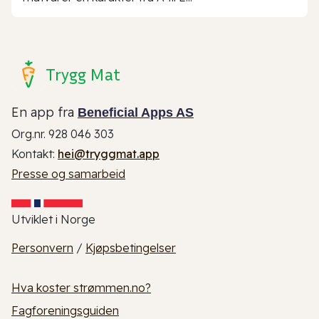
Trygg Mat
En app fra
Beneficial Apps AS
Org.nr. 928 046 303
Kontakt:
hei@tryggmat.app
Presse og samarbeid
Utviklet i Norge
Personvern
/
Kjøpsbetingelser
Hva koster strømmen.no?
Fagforeningsguiden