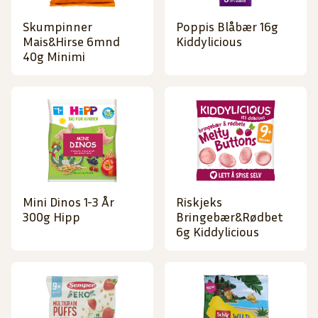
Skumpinner
Poppis Blåbær 16g
Mais&Hirse 6mnd
Kiddylicious
40g Minimi
Mini Dinos 1-3 År
Riskjeks
300g Hipp
Bringebær&Rødbet
6g Kiddylicious