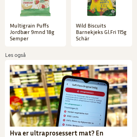
Multigrain Puffs
Wild Biscuits
Jordbær 9mnd 18g
Barnekjeks Gl.Fri 115g
Semper
Schär
Les også
Hva er ultraprosessert mat? En