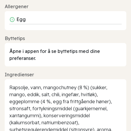
Allergener
Egg
Byttetips
Åpne i appen for å se byttetips med dine
preferanser.
Ingredienser
Rapsolje, vann, mangochutney (8 %) (sukker,
mango, eddik, salt, chili, ingefær, hvitløk),
eggeplomme (4 %, egg fra frittgående høner),
sitronsaft, fortykningsmiddel (guarkjernemel,
xantangummi), konserveringsmiddel
(kaliumsorbat, natriumbenzoat),
surhetsregulerendemiddel (sitronsyre), aroma,