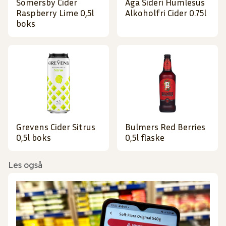
Somersby Cider
Aga Sideri Humlesus
Raspberry Lime 0,5l
Alkoholfri Cider 0.75l
boks
Grevens Cider Sitrus
Bulmers Red Berries
0,5l boks
0,5l flaske
Les også