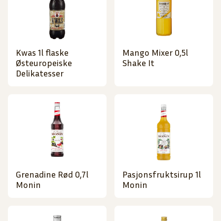
Kwas 1l flaske
Mango Mixer 0,5l
Østeuropeiske
Shake It
Delikatesser
Grenadine Rød 0,7l
Pasjonsfruktsirup 1l
Monin
Monin