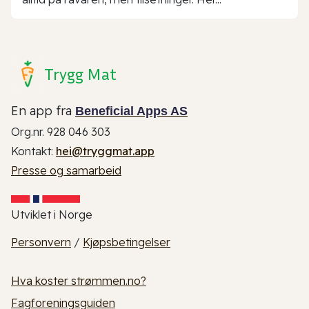
Trygg Mat
En app fra
Beneficial Apps AS
Org.nr. 928 046 303
Kontakt:
hei@tryggmat.app
Presse og samarbeid
Utviklet i Norge
Personvern
/
Kjøpsbetingelser
Hva koster strømmen.no?
Fagforeningsguiden