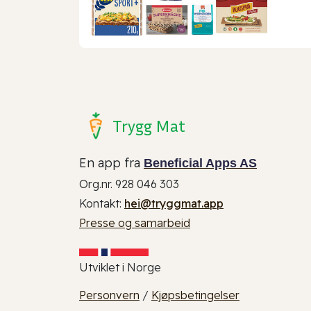
Trygg Mat
En app fra
Beneficial Apps AS
Org.nr. 928 046 303
Kontakt:
hei@tryggmat.app
Presse og samarbeid
Utviklet i Norge
Personvern
/
Kjøpsbetingelser