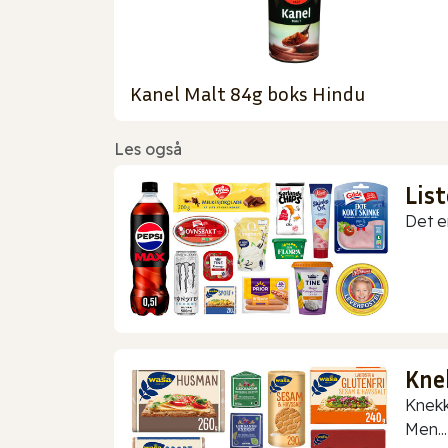
Kanel Malt 84g boks Hindu
Les også
Lis
Det er
Kne
Knekk
Men...