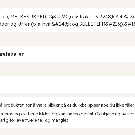
at), MELKESUKKER, Gj&#230;rekstrakt, L&#248;k 3,4 %, Sols
ydder og Urter (bl.a. hvitl&#248;k og SELLERIFR&#216;),&#1
aretabellen.
produktet, for å være sikker på at du ikke spiser noe du ikke tåler.
erne og eksterne kilder, og kan inneholde feil. Gjenkjenning av ing
rlig for eventuelle feil og mangler.