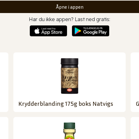
Åpne i appen
Har du ikke appen? Last ned gratis:
Krydderblanding 175g boks Natvigs
G