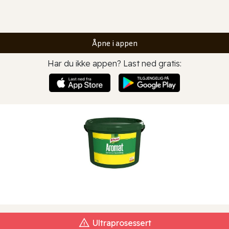
Åpne i appen
Har du ikke appen? Last ned gratis:
Ultraprosessert