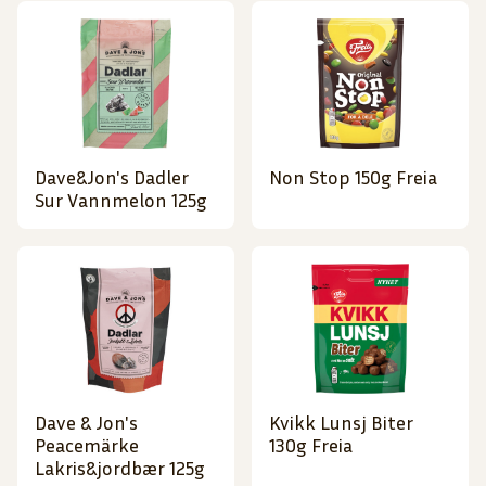
Dave&Jon's Dadler
Non Stop 150g Freia
Sur Vannmelon 125g
Dave & Jon's
Kvikk Lunsj Biter
Peacemärke
130g Freia
Lakris&jordbær 125g