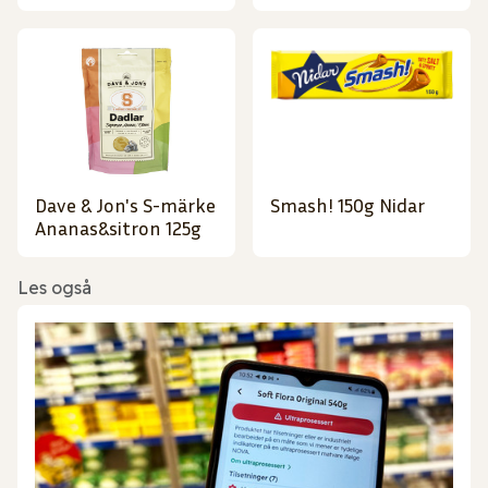
Dave & Jon's S-märke
Smash! 150g Nidar
Ananas&sitron 125g
Les også