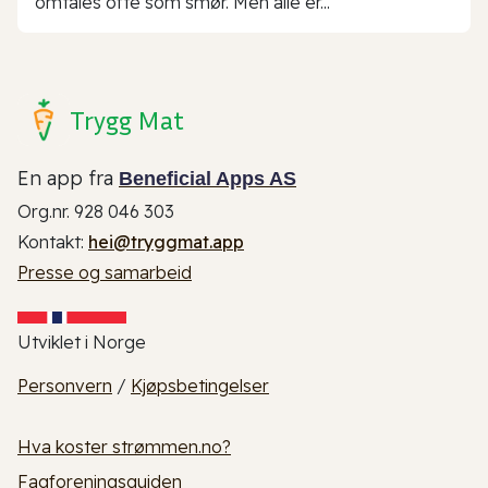
omtales ofte som smør. Men alle er...
Trygg Mat
En app fra
Beneficial Apps AS
Org.nr. 928 046 303
Kontakt:
hei@tryggmat.app
Presse og samarbeid
Utviklet i Norge
Personvern
/
Kjøpsbetingelser
Hva koster strømmen.no?
Fagforeningsguiden