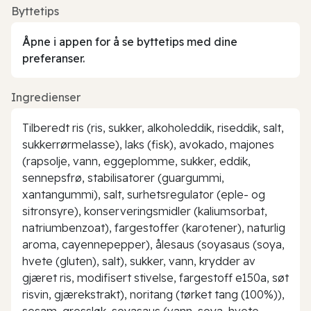
Byttetips
Åpne i appen for å se byttetips med dine
preferanser.
Ingredienser
Tilberedt ris (ris, sukker, alkoholeddik, riseddik, salt,
sukkerrørmelasse), laks (fisk), avokado, majones
(rapsolje, vann, eggeplomme, sukker, eddik,
sennepsfrø, stabilisatorer (guargummi,
xantangummi), salt, surhetsregulator (eple- og
sitronsyre), konserveringsmidler (kaliumsorbat,
natriumbenzoat), fargestoffer (karotener), naturlig
aroma, cayennepepper), ålesaus (soyasaus (soya,
hvete (gluten), salt), sukker, vann, krydder av
gjæret ris, modifisert stivelse, fargestoff e150a, søt
risvin, gjærekstrakt), noritang (tørket tang (100%)),
sesam, gressløk, soyasaus (vann, soya, hvete