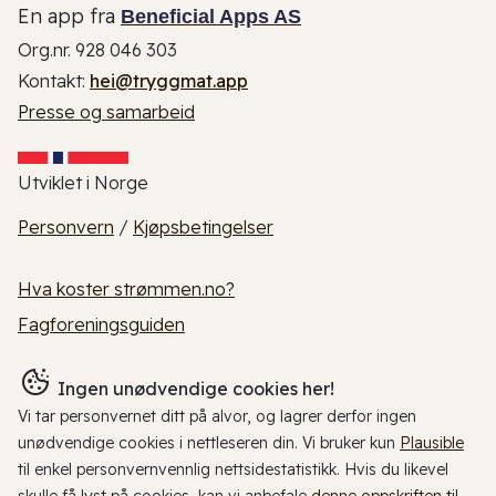
En app fra
Beneficial Apps AS
Org.nr. 928 046 303
Kontakt:
hei@tryggmat.app
Presse og samarbeid
Utviklet i Norge
Personvern
/
Kjøpsbetingelser
Hva koster strømmen.no?
Fagforeningsguiden
Ingen unødvendige cookies her!
Vi tar personvernet ditt på alvor, og lagrer derfor ingen
unødvendige cookies i nettleseren din. Vi bruker kun
Plausible
til enkel personvernvennlig nettsidestatistikk. Hvis du likevel
skulle få lyst på cookies, kan vi anbefale
denne oppskriften til