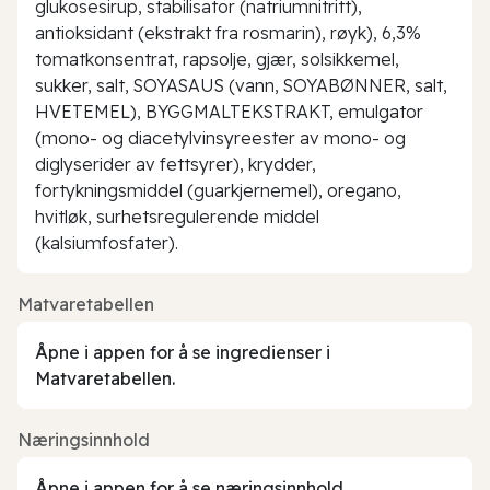
glukosesirup, stabilisator (natriumnitritt),
antioksidant (ekstrakt fra rosmarin), røyk), 6,3%
tomatkonsentrat, rapsolje, gjær, solsikkemel,
sukker, salt, SOYASAUS (vann, SOYABØNNER, salt,
HVETEMEL), BYGGMALTEKSTRAKT, emulgator
(mono- og diacetylvinsyreester av mono- og
diglyserider av fettsyrer), krydder,
fortykningsmiddel (guarkjernemel), oregano,
hvitløk, surhetsregulerende middel
(kalsiumfosfater).
Matvaretabellen
Åpne i appen for å se ingredienser i
Matvaretabellen.
Næringsinnhold
Åpne i appen for å se næringsinnhold.