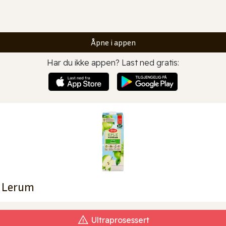
Åpne i appen
Har du ikke appen? Last ned gratis:
l Lerum
Ultraprosessert