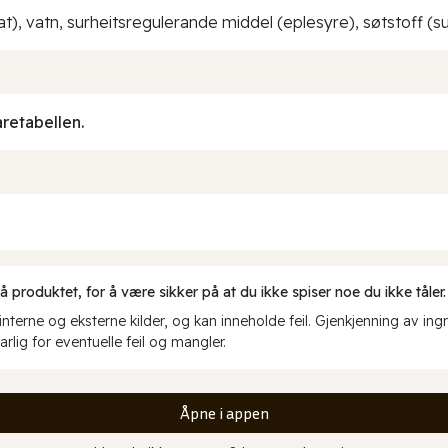
at), vatn, surheitsregulerande middel (eplesyre), søtstoff (s
aretabellen.
produktet, for å være sikker på at du ikke spiser noe du ikke tåler.
erne og eksterne kilder, og kan inneholde feil. Gjenkjenning av ing
rlig for eventuelle feil og mangler.
Åpne i appen