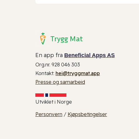
Trygg Mat
En app fra
Beneficial Apps AS
Org.nr. 928 046 303
Kontakt:
hei@tryggmat.app
Presse og samarbeid
Utviklet i Norge
Personvern
/
Kjøpsbetingelser