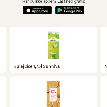
Har du ikke appen? Last ned gratis:
Eplejuice 1,75l Sunniva
M