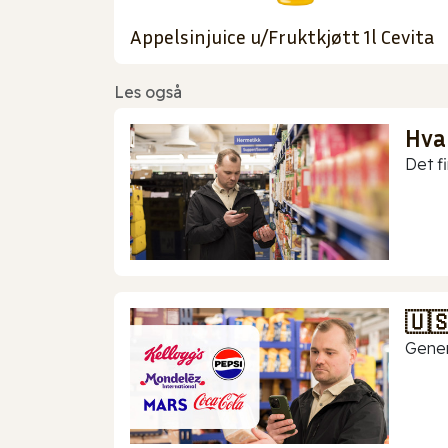
Appelsinjuice u/Fruktkjøtt 1l Cevita
Les også
Hva
Det f
🇺
Gener