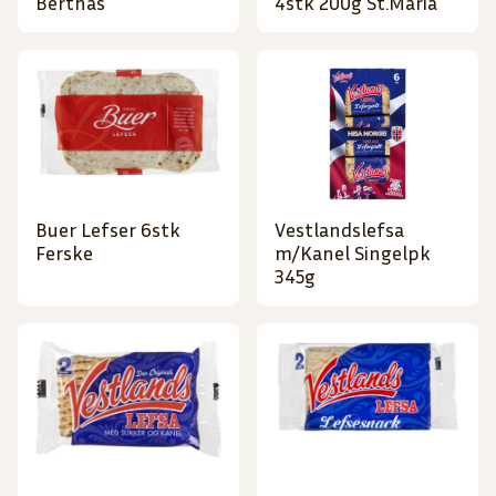
Berthas
4stk 200g St.Maria
Buer Lefser 6stk
Vestlandslefsa
Ferske
m/Kanel Singelpk
345g