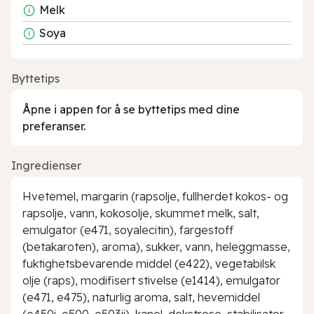
Melk
Soya
Byttetips
Åpne i appen for å se byttetips med dine
preferanser.
Ingredienser
Hvetemel, margarin (rapsolje, fullherdet kokos- og
rapsolje, vann, kokosolje, skummet melk, salt,
emulgator (e471, soyalecitin), fargestoff
(betakaroten), aroma), sukker, vann, heleggmasse,
fuktighetsbevarende middel (e422), vegetabilsk
olje (raps), modifisert stivelse (e1414), emulgator
(e471, e475), naturlig aroma, salt, hevemiddel
(e450i, e500, e503ii), kanel, dekstrose, stabilisator