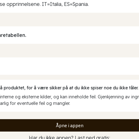
sse opprinnelsene. IT=Italia, ES=Spania.
aretabellen.
produktet, for å være sikker på at du ikke spiser noe du ikke tåler.
erne og eksterne kilder, og kan inneholde feil. Gjenkjenning av ing
rlig for eventuelle feil og mangler.
Åpne i appen
Har du ikke appen? Last ned gratis: