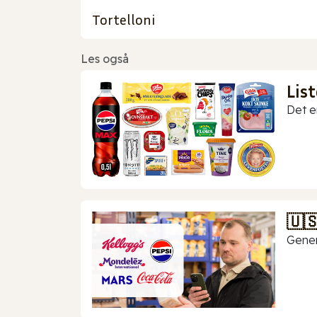
Tortelloni
Les også
Lis
Det er
🇺
Gener