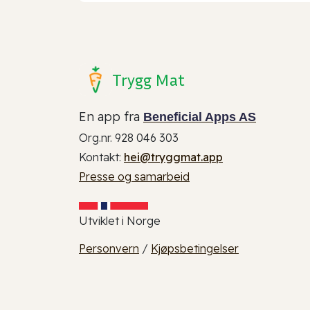
Trygg Mat
En app fra
Beneficial Apps AS
Org.nr. 928 046 303
Kontakt:
hei@tryggmat.app
Presse og samarbeid
Utviklet i Norge
Personvern
/
Kjøpsbetingelser