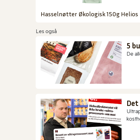
Hasselnøtter Økologisk 150g Helios
Les også
5 b
De all
Det
Ultra
kostho