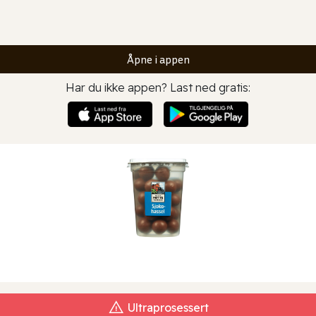
Åpne i appen
Har du ikke appen? Last ned gratis:
Ultraprosessert