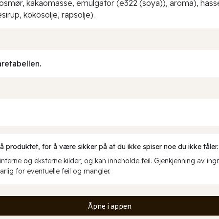
aosmør, kakaomasse, emulgator (e322 (soya)), aroma), hass
irup, kokosolje, rapsolje).
aretabellen.
produktet, for å være sikker på at du ikke spiser noe du ikke tåler.
erne og eksterne kilder, og kan inneholde feil. Gjenkjenning av ing
rlig for eventuelle feil og mangler.
Åpne i appen