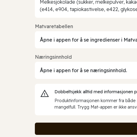
Melkesjokolade (sukker, melkepulver, kak
(e414, e904, tapiokastivelse, e422, glykoses
Matvaretabellen
Åpne i appen for å se ingredienser i Matv
Næringsinnhold
Åpne i appen for å se næringsinnhold.
Dobbeltsjekk alltid med informasjonen på 
Produktinformasjonen kommer fra både int
mangelfull. Trygg Mat-appen er ikke ansva