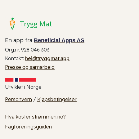
Trygg Mat
En app fra
Beneficial Apps AS
Org.nr. 928 046 303
Kontakt:
hei@tryggmat.app
Presse og samarbeid
Utviklet i Norge
Personvern
/
Kjøpsbetingelser
Hva koster strømmen.no?
Fagforeningsguiden