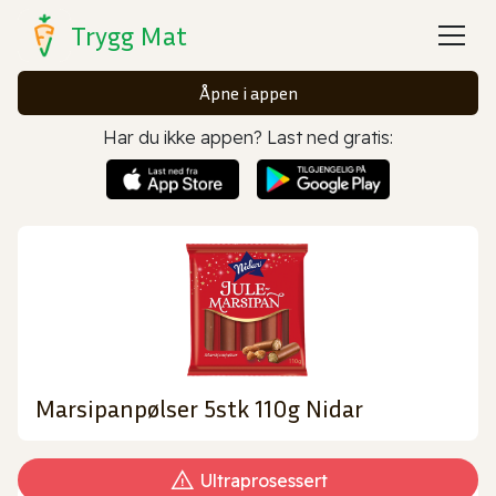
Trygg Mat
Åpne i appen
Har du ikke appen? Last ned gratis:
Marsipanpølser 5stk 110g Nidar
Ultraprosessert