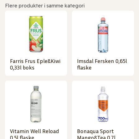
Flere produkter i samme kategori
Farris Frus Eple&Kiwi
Imsdal Fersken 0,65l
0,33l boks
flaske
Vitamin Well Reload
Bonaqua Sport
0,5l flaske
Mango&Tea 0,7l