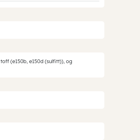
off (e150b, e150d (sulfitt)), og