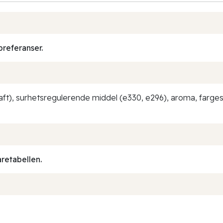
preferanser.
aft), surhetsregulerende middel (e330, e296), aroma, fargest
aretabellen.