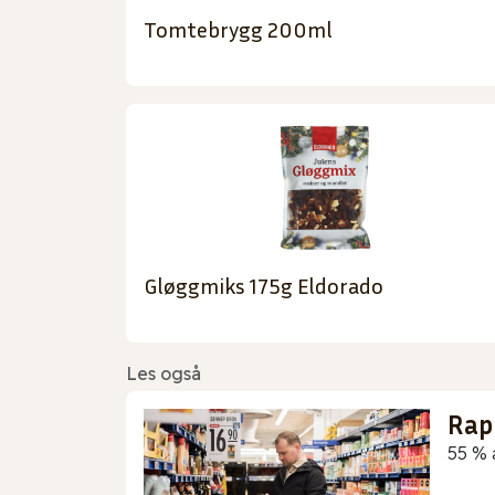
Tomtebrygg 200ml
Gløggmiks 175g Eldorado
Les også
Rap
55 % 