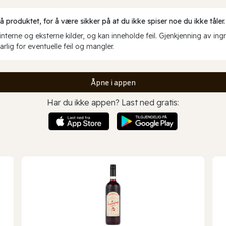
produktet, for å være sikker på at du ikke spiser noe du ikke tåler.
erne og eksterne kilder, og kan inneholde feil. Gjenkjenning av ing
rlig for eventuelle feil og mangler.
Åpne i appen
Har du ikke appen? Last ned gratis: