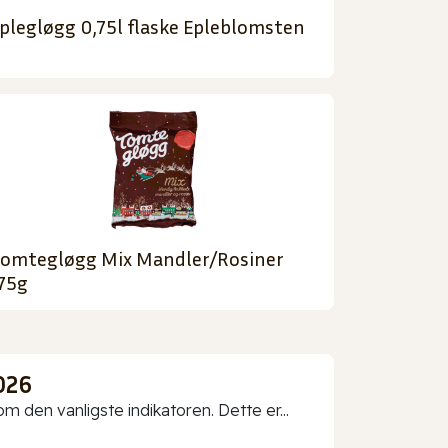
plegløgg 0,75l flaske Epleblomsten
omtegløgg Mix Mandler/Rosiner
75g
026
 den vanligste indikatoren. Dette er...