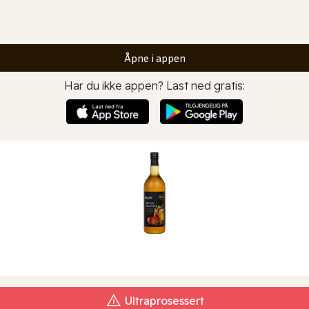
Åpne i appen
Har du ikke appen? Last ned gratis:
Ultraprosessert