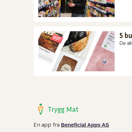
5 b
De all
Trygg Mat
En app fra
Beneficial Apps AS