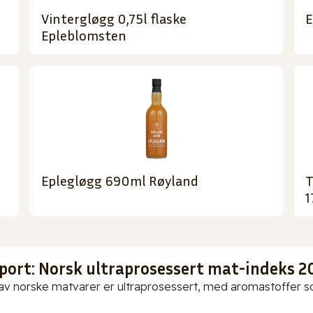
Vintergløgg 0,75l flaske
E
Epleblomsten
Eplegløgg 690ml Røyland
T
1
port: Norsk ultraprosessert mat-indeks 2
av norske matvarer er ultraprosessert, med aromastoffer som