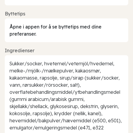
Byttetips
Åpne i appen for å se byttetips med dine
preferanser.
Ingredienser
Sukker/socker, hvetemel/vetemjöl/hvedemel,
melke-/mjölk-/mælkepulver, kakaosmør,
kakaomasse, rapsolje, sirup/sirap (sukker/socker,
vann, rørsukker/rörsocker, salt),
overflatebehandlingsmiddel/ytbehandlingsmedel
(gummi arabicum/arabisk gummi,
skjellakk/shellack, glykosesirup, dekstrin, glyserin,
kokosolje, rapsolje), krydder (nellik, kanel),
hevemiddel/bakpulver/hævemiddel (e500, e501),
emulgator/emulgeringsmedel (e471, e322