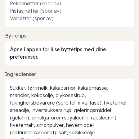
Pekannøtter (spor av)
Pistasjnøtter (spor av)
Valnøtter (spor av)
Byttetips
Åpne i appen for å se byttetips med dine
preferanser.
Ingredienser
Sukker, tørrmelk, kakaosmør, kakaomasse,
mandler, kokosolje, glykosesirup,
fuktighetsbevarere (sorbitol, invertase), hvetemel,
sheaolje, invertsukkersirup, geleringsmiddel
(gelatin), emulgatorer (soyalecitin, rapslecitin),
hvetemalt, sitronpulver, hevemiddel
(natriumbikarbonat), salt, solsikkeolje,