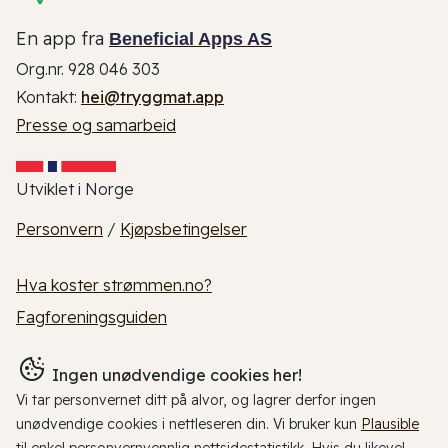
En app fra
Beneficial Apps AS
Org.nr. 928 046 303
Kontakt:
hei@tryggmat.app
Presse og samarbeid
Utviklet i Norge
Personvern
/
Kjøpsbetingelser
Hva koster strømmen.no?
Fagforeningsguiden
Ingen unødvendige cookies her!
Vi tar personvernet ditt på alvor, og lagrer derfor ingen
unødvendige cookies i nettleseren din. Vi bruker kun
Plausible
til enkel personvernvennlig nettsidestatistikk. Hvis du likevel