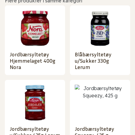
Flere produkter i samme kategori
Jordbærsyltetøy
Blåbærsyltetøy
Hjemmelaget 400g
u/Sukker 330g
Nora
Lerum
Jordbærsyltetøy
Jordbærsyltetøy