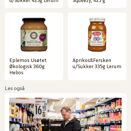
u/Sukker 425g Lerum
Squeezy, 425 g
Eplemos Usøtet
Aprikos&Fersken
Økologisk 360g
u/Sukker 335g Lerum
Helios
Les også