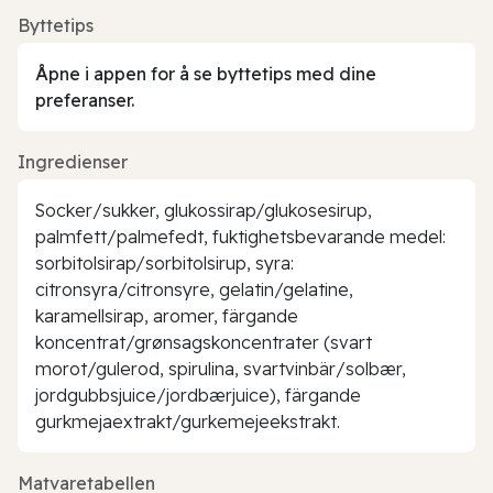
Byttetips
Åpne i appen for å se byttetips med dine
preferanser.
Ingredienser
Socker/sukker, glukossirap/glukosesirup,
palmfett/palmefedt, fuktighetsbevarande medel:
sorbitolsirap/sorbitolsirup, syra:
citronsyra/citronsyre, gelatin/gelatine,
karamellsirap, aromer, färgande
koncentrat/grønsagskoncentrater (svart
morot/gulerod, spirulina, svartvinbär/solbær,
jordgubbsjuice/jordbærjuice), färgande
gurkmejaextrakt/gurkemejeekstrakt.
Matvaretabellen