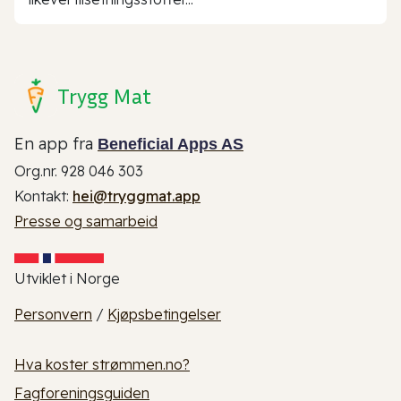
Trygg Mat
En app fra
Beneficial Apps AS
Org.nr. 928 046 303
Kontakt:
hei@tryggmat.app
Presse og samarbeid
Utviklet i Norge
Personvern
/
Kjøpsbetingelser
Hva koster strømmen.no?
Fagforeningsguiden