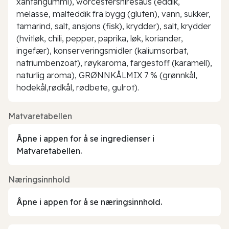
xantangummi), worcestershiresaus (eddik,
melasse, malteddik fra bygg (gluten), vann, sukker,
tamarind, salt, ansjons (fisk), krydder), salt, krydder
(hvitløk, chili, pepper, paprika, løk, koriander,
ingefær), konserveringsmidler (kaliumsorbat,
natriumbenzoat), røykaroma, fargestoff (karamell),
naturlig aroma), GRØNNKÅLMIX 7 % (grønnkål,
hodekål,rødkål, rødbete, gulrot).
Matvaretabellen
Åpne i appen for å se ingredienser i
Matvaretabellen.
Næringsinnhold
Åpne i appen for å se næringsinnhold.