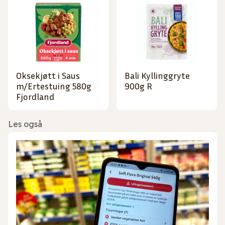
Oksekjøtt i Saus
Bali Kyllinggryte
m/Ertestuing 580g
900g R
Fjordland
Les også