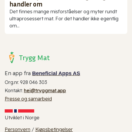
handler om
Det finnes mange misforståelser og myter rundt
ultraprosessert mat. For det handler ikke egentlig
om...
Trygg Mat
En app fra
Beneficial Apps AS
Org.nr. 928 046 303
Kontakt:
hei@tryggmat.app
Presse og samarbeid
Utviklet i Norge
Personvern
/
Kjøpsbetingelser