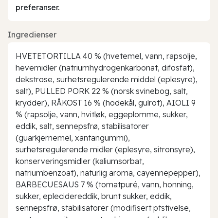
preferanser.
Ingredienser
HVETETORTILLA 40 % (hvetemel, vann, rapsolje,
hevemidler (natriumhydrogenkarbonat, difosfat),
dekstrose, surhetsregulerende middel (eplesyre),
salt), PULLED PORK 22 % (norsk svinebog, salt,
krydder), RÅKOST 16 % (hodekål, gulrot), AIOLI 9
% (rapsolje, vann, hvitløk, eggeplomme, sukker,
eddik, salt, sennepsfrø, stabilisatorer
(guarkjernemel, xantangummi),
surhetsregulerende midler (eplesyre, sitronsyre),
konserveringsmidler (kaliumsorbat,
natriumbenzoat), naturlig aroma, cayennepepper),
BARBECUESAUS 7 % (tomatpuré, vann, honning,
sukker, eplecidereddik, brunt sukker, eddik,
sennepsfrø, stabilisatorer (modifisert ptstivelse,