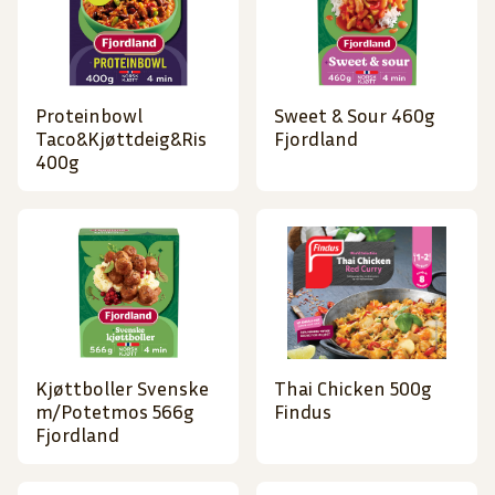
Proteinbowl
Sweet & Sour 460g
Taco&Kjøttdeig&Ris
Fjordland
400g
Kjøttboller Svenske
Thai Chicken 500g
m/Potetmos 566g
Findus
Fjordland