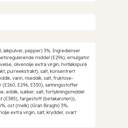
kel, løkpulver, pepper) 3%. Ingredienser
urhetsregulerende middel (E296), emulgator
else, olivenolje extra virgin, hvitløkspuré
t, purreekstrakt), salt, konsentrert
ddik, vann, riseddik, salt, fruktose-
r (E260, E296, E330), søtningsstoffer
, eddik, sukker, salt, fortykningsmiddel
 (E385), fargestoff (betakaroten)),
%, ost (melk) (Gran Biraghi) 3%,
lje extra virgin, salt, krydder, svart