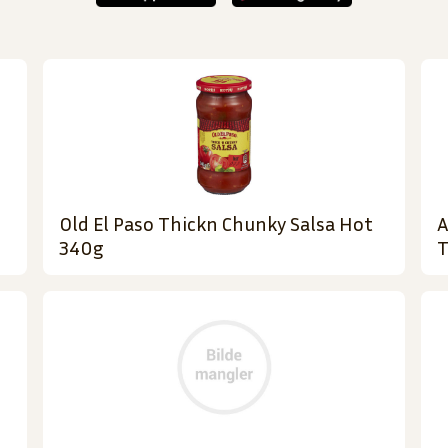
Old El Paso Thickn Chunky Salsa Hot
A
340g
T