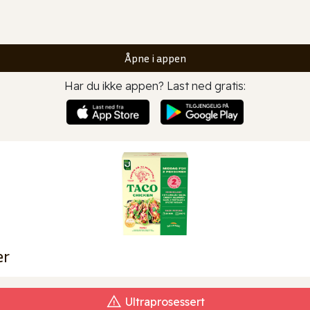
Åpne i appen
Har du ikke appen? Last ned gratis:
er
Ultraprosessert