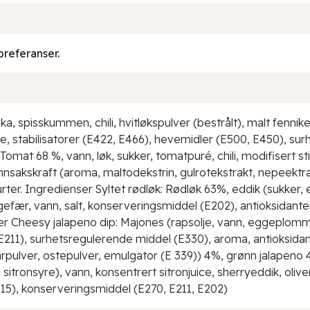
preferanser.
ika, spisskummen, chili, hvitløkspulver (bestrålt), malt fenni
je, stabilisatorer (E422, E466), hevemidler (E500, E450), s
mat 68 %, vann, løk, sukker, tomatpuré, chili, modifisert stiv
nnsakskraft (aroma, maltodekstrin, gulrotekstrakt, nepeektrak
urter. Ingredienser Syltet rødløk: Rødløk 63%, eddik (sukker, e
gefær, vann, salt, konserveringsmiddel (E202), antioksidante
nser Cheesy jalapeno dip: Majones (rapsolje, vann, eggeplomme
E211), surhetsregulerende middel (E330), aroma, antioksidant
pulver, ostepulver, emulgator (E 339)) 4%, grønn jalapeno 4
sitronsyre), vann, konsentrert sitronjuice, sherryeddik, oliveno
415), konserveringsmiddel (E270, E211, E202)