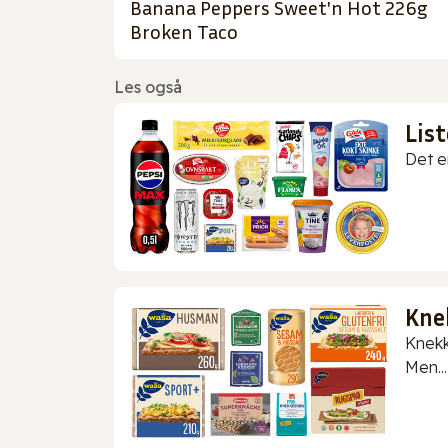
Banana Peppers Sweet'n Hot 226g
Broken Taco
Les også
Lis
Det er
Kne
Knekk
Men...