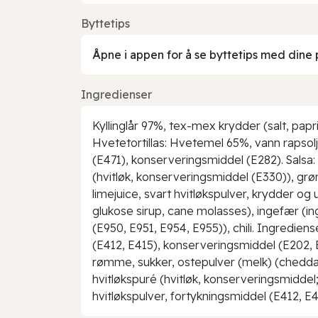
Byttetips
Åpne i appen for å se byttetips med dine 
Ingredienser
Kyllinglår 97%, tex-mex krydder (salt, papr
Hvetetortillas: Hvetemel 65%, vann rapsol
(E471), konserveringsmiddel (E282). Salsa: To
(hvitløk, konserveringsmiddel (E330)), grø
limejuice, svart hvitløkspulver, krydder og 
glukose sirup, cane molasses), ingefær (in
(E950, E951, E954, E955)), chili. Ingredie
(E412, E415), konserveringsmiddel (E202, 
rømme, sukker, ostepulver (melk) (cheddar
hvitløkspuré (hvitløk, konserveringsmiddel; 
hvitløkspulver, fortykningsmiddel (E412, E