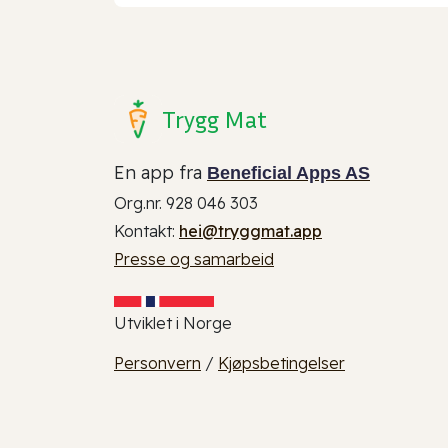
Trygg Mat
En app fra
Beneficial Apps AS
Org.nr. 928 046 303
Kontakt:
hei@tryggmat.app
Presse og samarbeid
Utviklet i Norge
Personvern
/
Kjøpsbetingelser