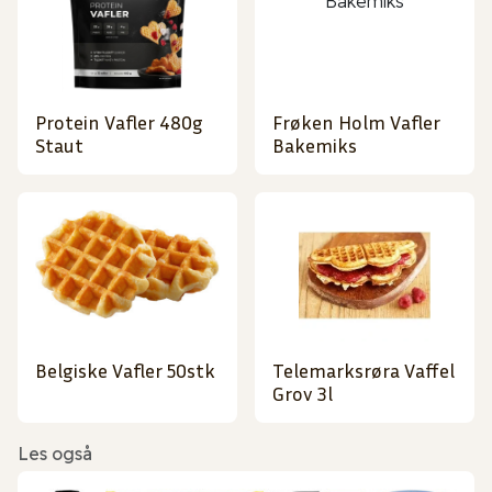
Protein Vafler 480g
Frøken Holm Vafler
Staut
Bakemiks
Belgiske Vafler 50stk
Telemarksrøra Vaffel
Grov 3l
Les også