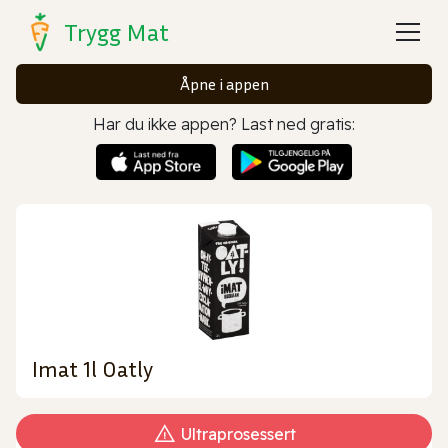
Trygg Mat
Åpne i appen
Har du ikke appen? Last ned gratis:
Imat 1l Oatly
Ultraprosessert