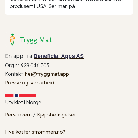
produsert i USA. Ser man på...
Trygg Mat
En app fra
Beneficial Apps AS
Org.nr. 928 046 303
Kontakt:
hei@tryggmat.app
Presse og samarbeid
Utviklet i Norge
Personvern
/
Kjøpsbetingelser
Hva koster strømmen.no?