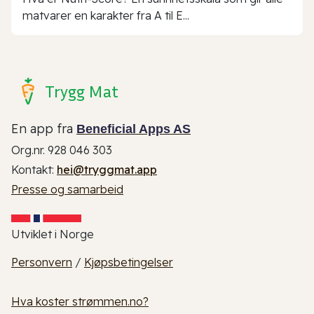
matvarer en karakter fra A til E...
Trygg Mat
En app fra
Beneficial Apps AS
Org.nr. 928 046 303
Kontakt:
hei@tryggmat.app
Presse og samarbeid
Utviklet i Norge
Personvern
/
Kjøpsbetingelser
Hva koster strømmen.no?