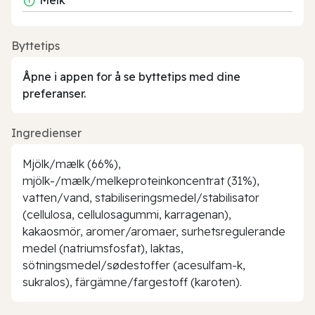
Byttetips
Åpne i appen for å se byttetips med dine
preferanser.
Ingredienser
Mjölk/mælk (66%),
mjölk-/mælk/melkeproteinkoncentrat (31%),
vatten/vand, stabiliseringsmedel/stabilisator
(cellulosa, cellulosagummi, karragenan),
kakaosmör, aromer/aromaer, surhetsregulerande
medel (natriumsfosfat), laktas,
sötningsmedel/sødestoffer (acesulfam-k,
sukralos), färgämne/fargestoff (karoten).