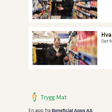
Hva
Det f
Trygg Mat
En app fra
Beneficial Apps AS