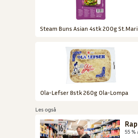
Steam Buns Asian 4stk 200g St.Mari
Ola-Lefser 8stk 260g Ola-Lompa
Les også
Rap
55 % 