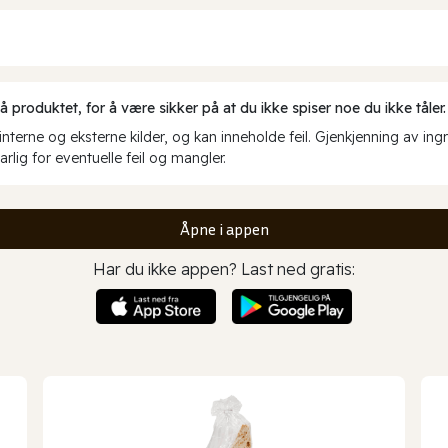
produktet, for å være sikker på at du ikke spiser noe du ikke tåler.
erne og eksterne kilder, og kan inneholde feil. Gjenkjenning av ing
rlig for eventuelle feil og mangler.
Åpne i appen
Har du ikke appen? Last ned gratis: