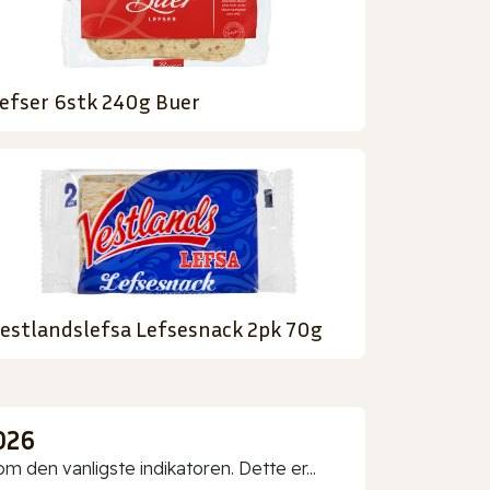
efser 6stk 240g Buer
estlandslefsa Lefsesnack 2pk 70g
026
 den vanligste indikatoren. Dette er...