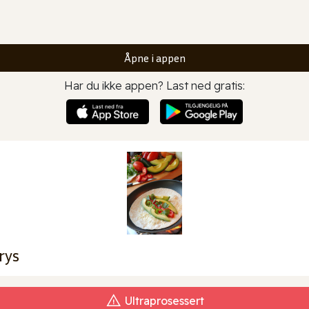
Åpne i appen
Har du ikke appen? Last ned gratis:
rys
Ultraprosessert