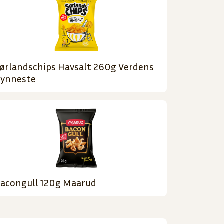
ørlandschips Havsalt 260g Verdens
ynneste
acongull 120g Maarud