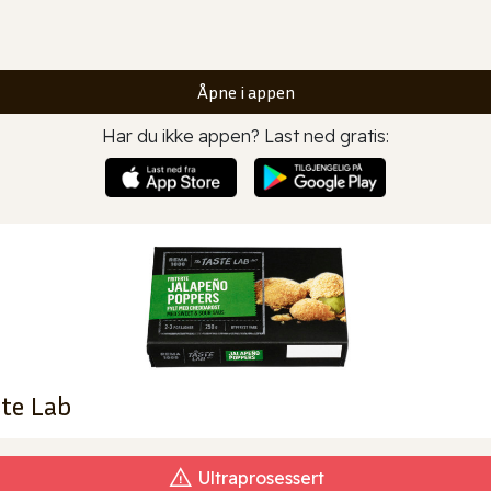
Åpne i appen
Har du ikke appen? Last ned gratis:
ste Lab
Ultraprosessert