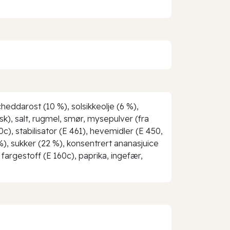
eddarost (10 %), solsikkeolje (6 %),
sk), salt, rugmel, smør, mysepulver (fra
c), stabilisator (E 461), hevemidler (E 450,
%), sukker (22 %), konsentrert ananasjuice
 fargestoff (E 160c), paprika, ingefær,