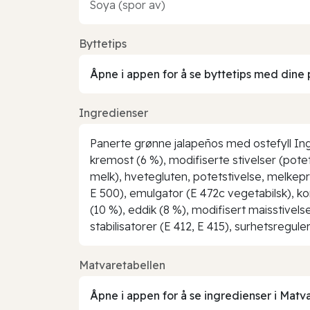
Soya (spor av)
Byttetips
Åpne i appen for å se byttetips med dine 
Ingredienser
Panerte grønne jalapeños med ostefyll Ingr
kremost (6 %), modifiserte stivelser (potet
melk), hvetegluten, potetstivelse, melkepro
E 500), emulgator (E 472c vegetabilsk), ko
(10 %), eddik (8 %), modifisert maisstivelse
stabilisatorer (E 412, E 415), surhetsregu
Matvaretabellen
Åpne i appen for å se ingredienser i Matv