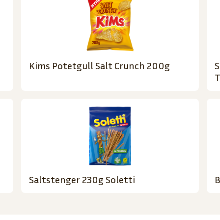
Kims Potetgull Salt Crunch 200g
S
T
Saltstenger 230g Soletti
B