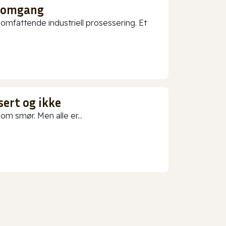
nnomgang
mfattende industriell prosessering. Et
sert og ikke
m smør. Men alle er...