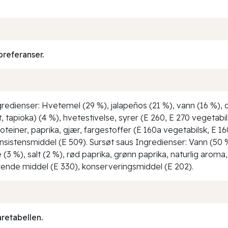
preferanser.
edienser: Hvetemel (29 %), jalapeños (21 %), vann (16 %), ch
, tapioka) (4 %), hvetestivelse, syrer (E 260, E 270 vegetabil
teiner, paprika, gjær, fargestoffer (E 160a vegetabilsk, E 160
nsistensmiddel (E 509). Sursøt saus Ingredienser: Vann (50 
 (3 %), salt (2 %), rød paprika, grønn paprika, naturlig aroma,
lerende middel (E 330), konserveringsmiddel (E 202).
aretabellen.