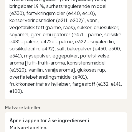
bringebær 19 %, surhetsregulerende middel
(e330), fortykningsmidler (e440, e410),
konserveringsmidler (e211, e202)], vann,
vegetabilsk fett (palme, raps), sukker, druesukker,
soyamel, gjær, emulgatorer (e471 - palme, solsikke,
e481 - palme, e472e - palme, e322 - soyalecitin,
solsikkelecitin, e492), salt, bakepulver (e450, e500,
e341), mysepulver, eggepulver, potetstivelse,
aroma [tutti-frutti-aroma, konsistensmiddel
(e1520), vanillin, vaniljearoma], glukosesirup,
overflatebehandlingsmiddel (e901),
fruktkonsentrat av hyllebær, fargestoff (e132, e141,
e100).
Matvaretabellen
Åpne i appen for å se ingredienser i
Matvaretabellen.