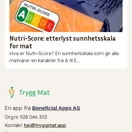
Nutri-Score: etterlyst sunnhetsskala
for mat
Hva er Nutri-Score? En sunnhetsskala som gir alle
matvarer en karakter fra A til E...
Trygg Mat
En app fra
Beneficial Apps AS
Org.nr. 928 046 303
Kontakt:
hei@tryggmat.app