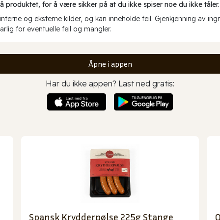
produktet, for å være sikker på at du ikke spiser noe du ikke tåler.
erne og eksterne kilder, og kan inneholde feil. Gjenkjenning av ing
rlig for eventuelle feil og mangler.
Åpne i appen
Har du ikke appen? Last ned gratis:
Spansk Krydderpølse 225g Stange
O