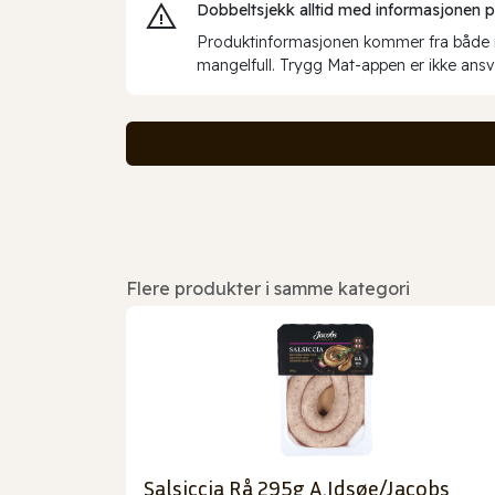
Dobbeltsjekk alltid med informasjonen på 
Produktinformasjonen kommer fra både int
mangelfull. Trygg Mat-appen er ikke ansva
Flere produkter i samme kategori
Salsiccia Rå 295g A.Idsøe/Jacobs