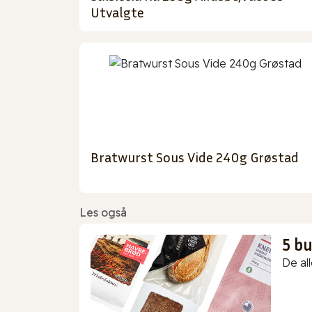
Utvalgte
Bratwurst Sous Vide 240g Grøstad
Les også
5 b
De all