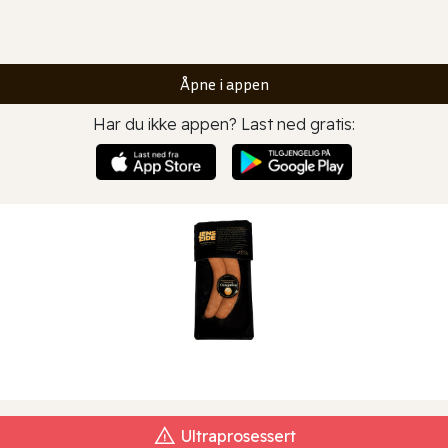
Åpne i appen
Har du ikke appen? Last ned gratis:
Ultraprosessert