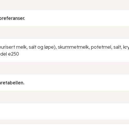
preferanser.
eurisert melk, salt og løpe), skummetmelk, potetmel, salt, k
ddel e250
aretabellen.