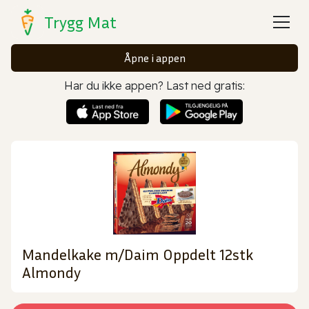
Trygg Mat
Åpne i appen
Har du ikke appen? Last ned gratis:
Mandelkake m/Daim Oppdelt 12stk
Almondy