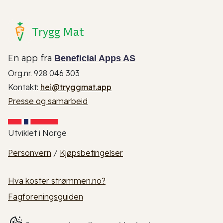
Trygg Mat
En app fra
Beneficial Apps AS
Org.nr. 928 046 303
Kontakt:
hei@tryggmat.app
Presse og samarbeid
Utviklet i Norge
Personvern
/
Kjøpsbetingelser
Hva koster strømmen.no?
Fagforeningsguiden