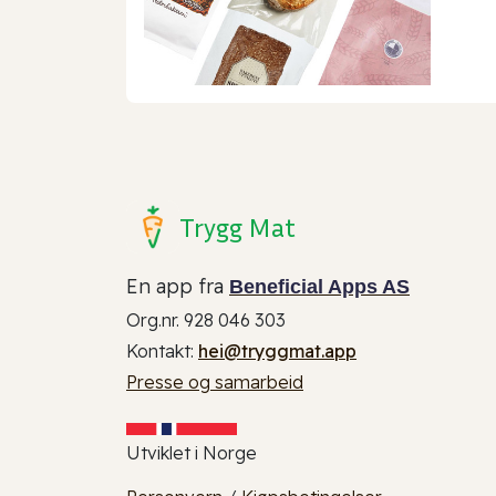
Trygg Mat
En app fra
Beneficial Apps AS
Org.nr. 928 046 303
Kontakt:
hei@tryggmat.app
Presse og samarbeid
Utviklet i Norge