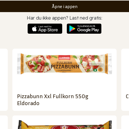
Åpne i appen
Har du ikke appen? Last ned gratis:
Pizzabunn Xxl Fullkorn 550g
C
Eldorado