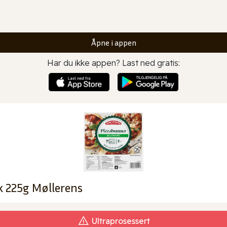
Åpne i appen
Har du ikke appen? Last ned gratis:
k 225g Møllerens
Ultraprosessert