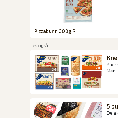
Pizzabunn 300g R
Les også
Kne
Knekk
Men...
5 b
De all