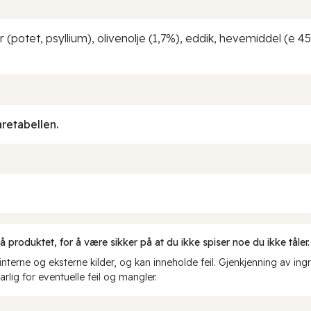
r (potet, psyllium), olivenolje (1,7%), eddik, hevemiddel (e 45
aretabellen.
produktet, for å være sikker på at du ikke spiser noe du ikke tåler.
erne og eksterne kilder, og kan inneholde feil. Gjenkjenning av ing
rlig for eventuelle feil og mangler.