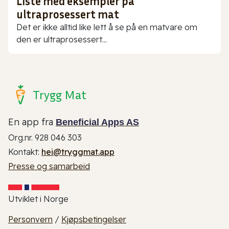
Liste med eksempler på
ultraprosessert mat
Det er ikke alltid like lett å se på en matvare om
den er ultraprosessert...
Trygg Mat
En app fra
Beneficial Apps AS
Org.nr. 928 046 303
Kontakt:
hei@tryggmat.app
Presse og samarbeid
Utviklet i Norge
Personvern
/
Kjøpsbetingelser