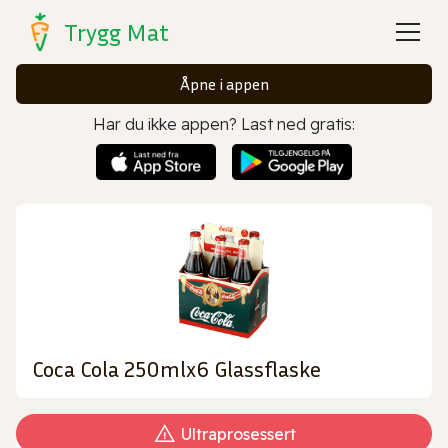
Trygg Mat
Åpne i appen
Har du ikke appen? Last ned gratis:
Coca Cola 250mlx6 Glassflaske
Ultraprosessert