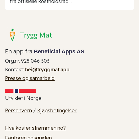
fra offisielle kostholdsråd....
Trygg Mat
En app fra
Beneficial Apps AS
Org.nr. 928 046 303
Kontakt:
hei@tryggmat.app
Presse og samarbeid
Utviklet i Norge
Personvern
/
Kjøpsbetingelser
Hva koster strømmen.no?
Fagforeningsguiden