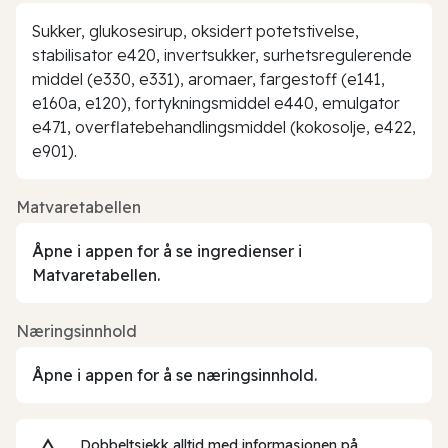
Sukker, glukosesirup, oksidert potetstivelse,
stabilisator e420, invertsukker, surhetsregulerende
middel (e330, e331), aromaer, fargestoff (e141,
e160a, e120), fortykningsmiddel e440, emulgator
e471, overflatebehandlingsmiddel (kokosolje, e422,
e901).
Matvaretabellen
Åpne i appen for å se ingredienser i
Matvaretabellen.
Næringsinnhold
Åpne i appen for å se næringsinnhold.
Dobbeltsjekk alltid med informasjonen på