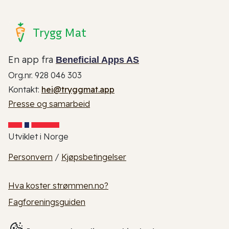
Trygg Mat
En app fra
Beneficial Apps AS
Org.nr. 928 046 303
Kontakt:
hei@tryggmat.app
Presse og samarbeid
Utviklet i Norge
Personvern
/
Kjøpsbetingelser
Hva koster strømmen.no?
Fagforeningsguiden