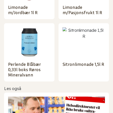
Limonade
Limonade
m/Jordbær 1l R
m/Pasjonsfrukt 1l R
Perlende Blåbær
Sitronlimonade 1,5l R
0,33l boks Røros
Mineralvann
Les også